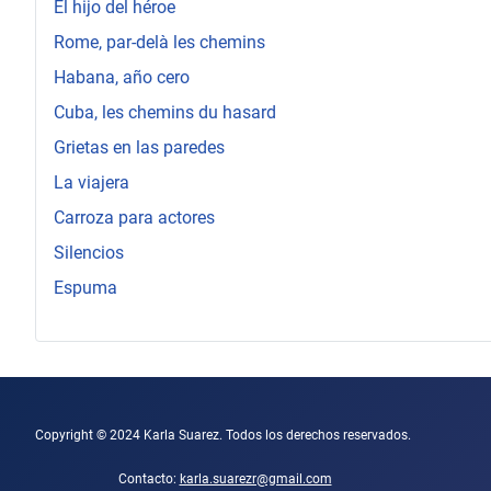
El hijo del héroe
Rome, par-delà les chemins
Habana, año cero
Cuba, les chemins du hasard
Grietas en las paredes
La viajera
Carroza para actores
Silencios
Espuma
Copyright © 2024 Karla Suarez. Todos los derechos reservados.
Contacto:
karla.suarezr@gmail.com